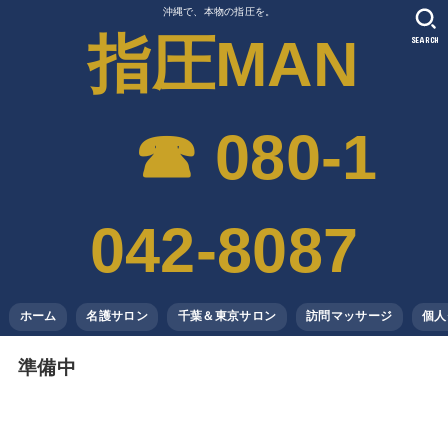
沖縄で、本物の指圧を。
指圧MAN
SEARCH
☎︎ 080-1
042-8087
ホーム
名護サロン
千葉＆東京サロン
訪問マッサージ
個人
準備中