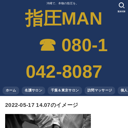
沖縄で、本物の指圧を。
指圧MAN
SEARCH
☎︎ 080-1
042-8087
ホーム
名護サロン
千葉＆東京サロン
訪問マッサージ
個人
2022-05-17 14.07のイメージ