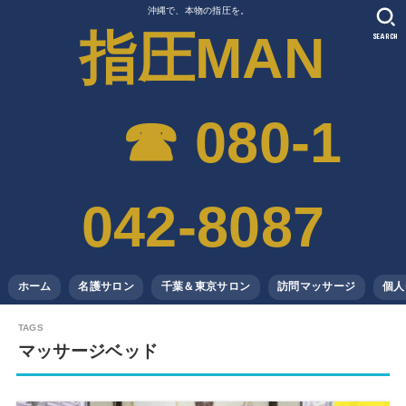
沖縄で、本物の指圧を。
指圧MAN
SEARCH
☎︎ 080-1
042-8087
ホーム
名護サロン
千葉＆東京サロン
訪問マッサージ
個人
マッサージベッド