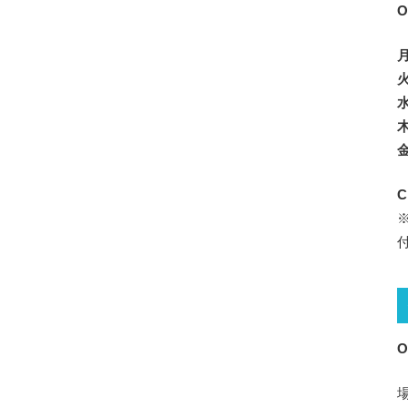
O
火
水
木
金
C
O