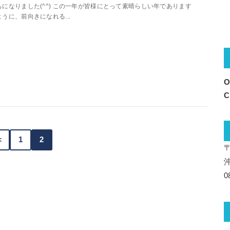
ちになりました(^^) この一年が皆様にとって素晴らしい年であります
ように、前向きになれる...
O
C
＜
1
2
〒
0