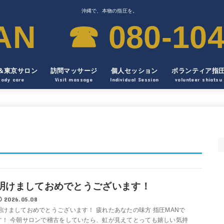
沖縄で、本物の指圧を。
 ☎︎ 080-104
＆東京サロン
訪問マッサージ
個人セッション
ボランティア指
Body care
Visit massage
Individual Session
volunteer shiatsu
明けましておめでとうございます！
2026.05.08
明けましておめでとうございます！ 疲れたあなたの味方 指圧MANで
す！ 今朝サロンで稽古をしていたら、虹が見えてとっても嬉しい気持