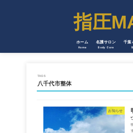
指圧MAN
ホーム
名護サロン
千葉
Home
Body Care
八千代市整体
お知らせ