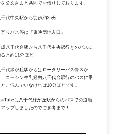
所を公文さまと共同でお借りしております。
八千代中央駅から徒歩約25分
最寄りバス停は『東映団地入口』
京成八千代台駅から八千代中央駅行きのバスに
乗ると約11分ほど。
八千代緑が丘駅からはロータリーバス停３か
ら、コーシン牛乳経由八千代台駅行のバスに乗
ると、混んでいなければ10分ほどです。
YouTubeに八千代緑が丘駅からのバスでの道順
をアップしましたのでご参考まで！