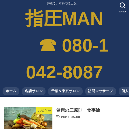
沖縄で、本物の指圧を。
指圧MAN
SEARCH
☎︎ 080-1
042-8087
ホーム
名護サロン
千葉＆東京サロン
訪問マッサージ
個人
健康の三原則 食事編
お知らせ
2026.05.08