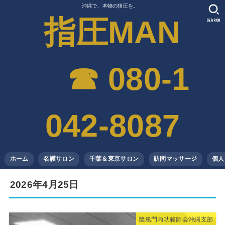
沖縄で、本物の指圧を。
指圧MAN
SEARCH
☎︎ 080-1
042-8087
ホーム
名護サロン
千葉＆東京サロン
訪問マッサージ
個人
2026年4月25日
隆篤門内功範師会沖縄支部