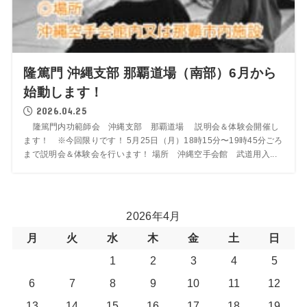
隆篤門 沖縄支部 那覇道場（南部）6月から
始動します！
2026.04.25
隆篤門内功範師会 沖縄支部 那覇道場 説明会＆体験会開催し
ます！ ※今回限りです！ 5月25日（月）18時15分〜19時45分ごろ
まで説明会＆体験会を行います！ 場所 沖縄空手会館 武道用入...
2026年4月
月
火
水
木
金
土
日
1
2
3
4
5
6
7
8
9
10
11
12
13
14
15
16
17
18
19