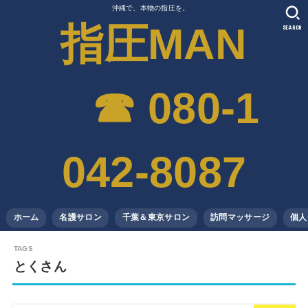
沖縄で、本物の指圧を。
指圧MAN
SEARCH
☎︎ 080-1
042-8087
ホーム
名護サロン
千葉＆東京サロン
訪問マッサージ
個人
とくさん