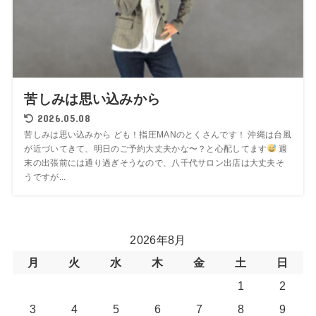
苦しみは思い込みから
2026.05.08
苦しみは思い込みから ども！指圧MANのとくさんです！ 沖縄は台風
が近づいてきて、明日のご予約大丈夫かな〜？と心配してます
週
末の出張前には通り過ぎそうなので、八千代サロン出店は大丈夫そ
うですが...
2026年8月
月
火
水
木
金
土
日
1
2
3
4
5
6
7
8
9