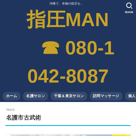
沖縄で、本物の指圧を。
指圧MAN
SEARCH
☎︎ 080-1
042-8087
ホーム
名護サロン
千葉＆東京サロン
訪問マッサージ
個人
名護市古武術