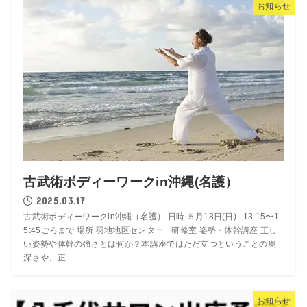
お知らせ
古武術ボディーワークin沖縄(名護）
2025.03.17
古武術ボディーワークin沖縄（名護） 日時 ５月18日(日) 13:15〜1
5:45ごろまで 場所 羽地地区センター 研修室 姿勢・体幹講座 正し
い姿勢や体幹の強さとは何か？本講座ではただ立つということの奥
深さや、正...
お知らせ