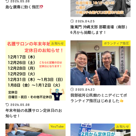
2026.05.08
急な腹痛に効く指圧
2026.04.25
隆篤門 沖縄支部 那覇道場（南部）
6月から始動します！
お知らせ
ボランティア指圧
2025.04.23
我部祖河公民館のミニデイにてボ
ランティア指圧はじめました
2026.05.08
年末年始の名護サロン定休日のお
知らせ！
YouTube
お知らせ