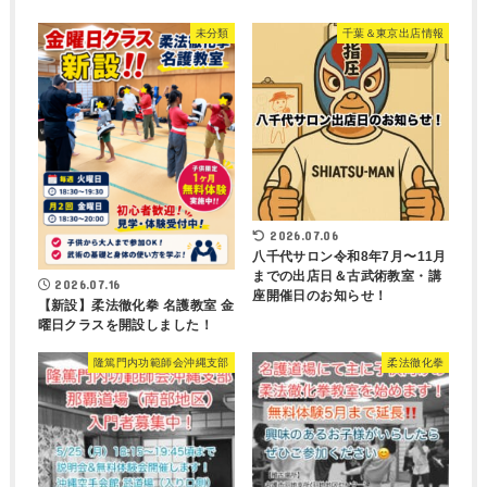
未分類
千葉＆東京出店情報
2026.07.06
八千代サロン令和8年7月〜11月
までの出店日＆古武術教室・講
2026.07.16
座開催日のお知らせ！
【新設】柔法徹化拳 名護教室 金
曜日クラスを開設しました！
隆篤門内功範師会沖縄支部
柔法徹化拳