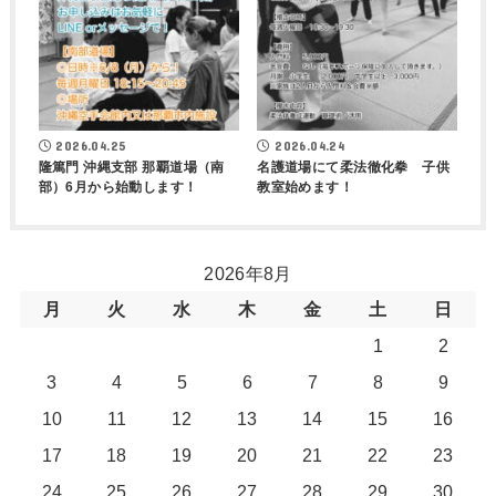
2026.04.25
2026.04.24
隆篤門 沖縄支部 那覇道場（南
名護道場にて柔法徹化拳 子供
部）6月から始動します！
教室始めます！
2026年8月
月
火
水
木
金
土
日
1
2
3
4
5
6
7
8
9
10
11
12
13
14
15
16
17
18
19
20
21
22
23
24
25
26
27
28
29
30