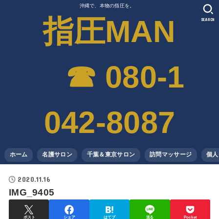
沖縄で、本物の指圧を。
指圧MAN
SEARCH
☎︎ 080-1
042-8087
ホーム
名護サロン
千葉＆東京サロン
訪問マッサージ
個人
2020.11.16
IMG_9405
ポスト
シェア
はてブ
送る
Pocket