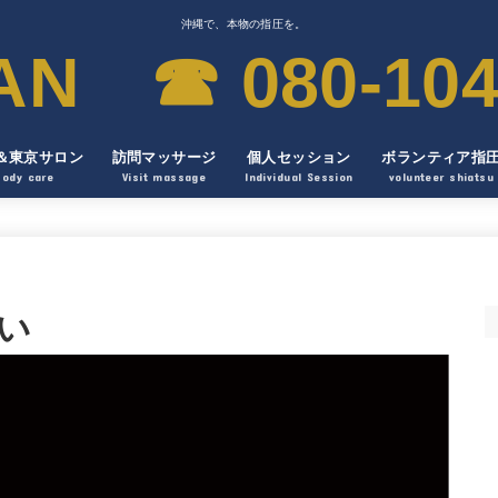
沖縄で、本物の指圧を。
 ☎︎ 080-104
＆東京サロン
訪問マッサージ
個人セッション
ボランティア指
Body care
Visit massage
Individual Session
volunteer shiatsu
い