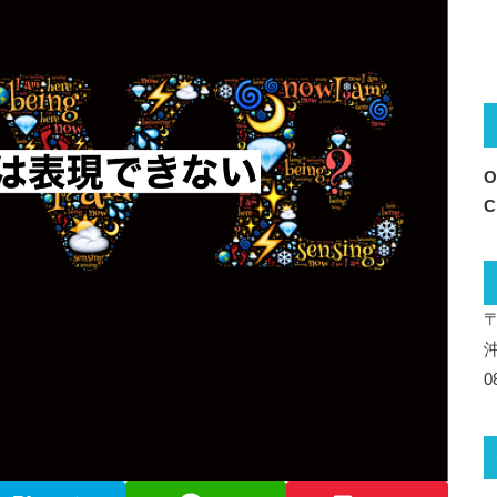
O
C
〒
0