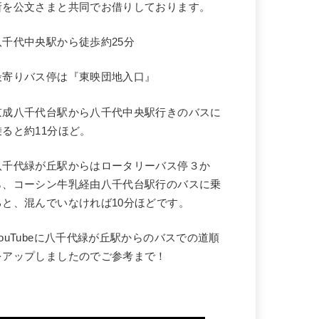
所を公文さまと共同でお借りしております。
八千代中央駅から徒歩約25分
最寄りバス停は『東映団地入口』
京成八千代台駅から八千代中央駅行きのバスに
乗ると約11分ほど。
八千代緑が丘駅からはロータリーバス停３か
ら、コーシン牛乳経由八千代台駅行のバスに乗
ると、混んでいなければ10分ほどです。
YouTubeに八千代緑が丘駅からのバスでの道順
をアップしましたのでご参考まで！