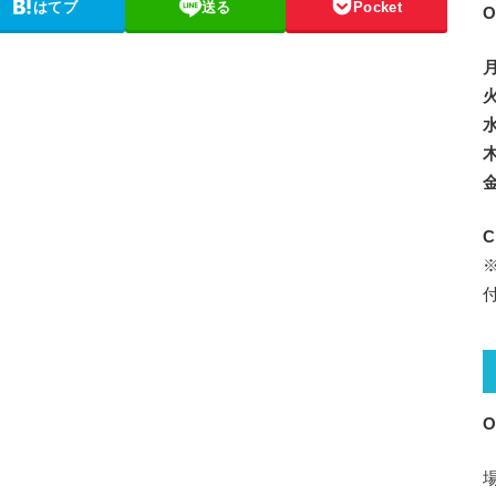
はてブ
送る
Pocket
O
火
水
木
金
C
O